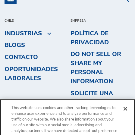
CHILE
EMPRESA
INDUSTRIAS
POLÍTICA DE
PRIVACIDAD
BLOGS
DO NOT SELL OR
CONTACTO
SHARE MY
OPORTUNIDADES
PERSONAL
LABORALES
INFORMATION
SOLICITE UNA
COTIZACIÓN
This website uses cookies and other tracking technologies to
INVESTORS
enhance user experience and to analyze performance and
traffic on our website. We also share information about your
use of our site with our social media, advertising and
analytics partners. If we have detected an opt-out preference